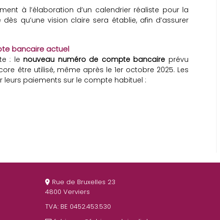
lement à l’élaboration d’un calendrier réaliste pour la
ès qu’une vision claire sera établie, afin d’assurer
te bancaire actuel
te : le
nouveau numéro de compte bancaire
prévu
re être utilisé, même après le 1er octobre 2025. Les
r leurs paiements sur le compte habituel :
Rue de Bruxelles 23
4800 Verviers
TVA: BE 0452.453.530