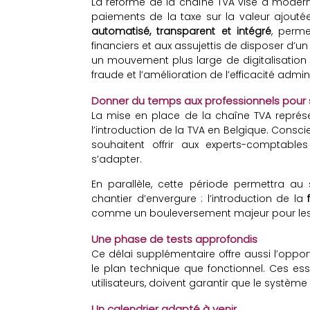
La réforme de la chaîne TVA vise à modern
paiements de la taxe sur la valeur ajouté
automatisé, transparent et intégré
, perme
financiers et aux assujettis de disposer d’un 
un mouvement plus large de digitalisation f
fraude et l’amélioration de l’efficacité admini
Donner du temps aux professionnels pour 
La mise en place de la chaîne TVA représe
l’introduction de la TVA en Belgique. Conscien
souhaitent offrir aux experts-comptable
s’adapter.
En parallèle, cette période permettra au
chantier d’envergure : l’introduction de la
comme un bouleversement majeur pour les en
Une phase de tests approfondis
Ce délai supplémentaire offre aussi l’oppor
le plan technique que fonctionnel. Ces ess
utilisateurs, doivent garantir que le système
Un calendrier adapté à venir