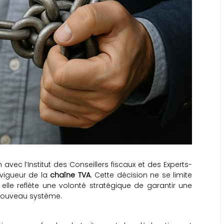
vec l’Institut des Conseillers fiscaux et des Experts-
 vigueur de la
chaîne TVA
. Cette décision ne se limite
elle reflète une volonté stratégique de garantir une
 nouveau système.