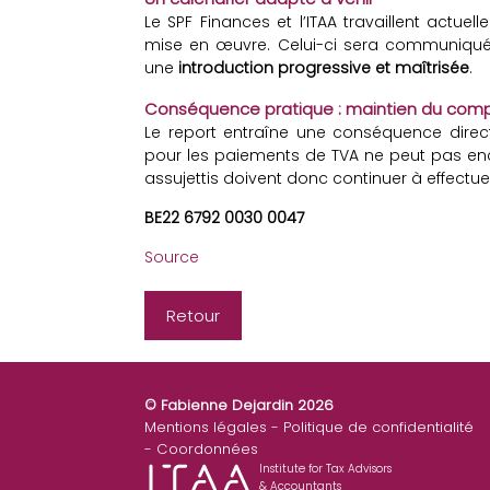
Le SPF Finances et l’ITAA travaillent actuel
mise en œuvre. Celui-ci sera communiqué d
une
introduction progressive et maîtrisée
.
Conséquence pratique : maintien du comp
Le report entraîne une conséquence direc
pour les paiements de TVA ne peut pas enco
assujettis doivent donc continuer à effectue
BE22 6792 0030 0047
Source
Retour
© Fabienne Dejardin 2026
Mentions légales
Politique de confidentialité
Coordonnées
Institute for Tax Advisors
& Accountants