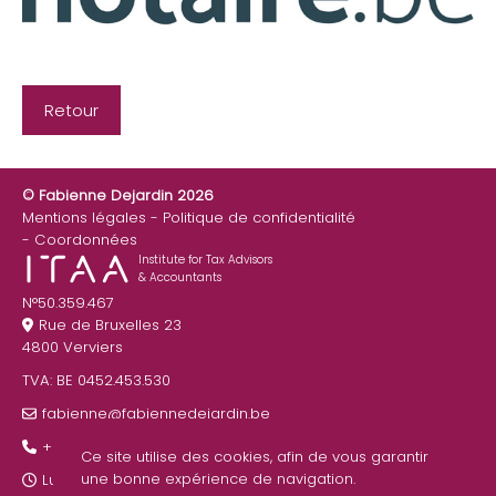
Retour
© Fabienne Dejardin 2026
Mentions légales
Politique de confidentialité
Coordonnées
Institute for Tax Advisors
& Accountants
N°50.359.467
Rue de Bruxelles 23
4800 Verviers
TVA: BE 0452.453.530
fabienne@fabiennedejardin.be
+32 87 22 26 90
Ce site utilise des cookies, afin de vous garantir
une bonne expérience de navigation.
Lundi au Vendredi : 9:00 - 17:00