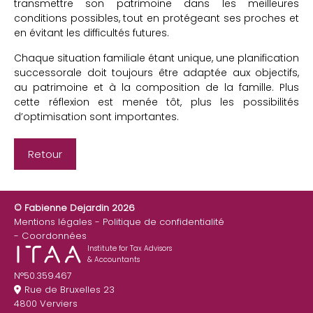
transmettre son patrimoine dans les meilleures
conditions possibles, tout en protégeant ses proches et
en évitant les difficultés futures.
Chaque situation familiale étant unique, une planification
successorale doit toujours être adaptée aux objectifs,
au patrimoine et à la composition de la famille. Plus
cette réflexion est menée tôt, plus les possibilités
d’optimisation sont importantes.
Retour
© Fabienne Dejardin 2026
Mentions légales
Politique de confidentialité
Coordonnées
Institute for Tax Advisors
& Accountants
N°50.359.467
Rue de Bruxelles 23
4800 Verviers